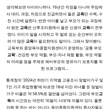
생각해보면 아이러니하다. 16년간 직장을 다니며 주임에
서 대리, 과장, 차장으로 진급하면서 들은
교육
만 수백, 수
천 시간에 달한다. 반면 아이를 낳고 부모가 되는 과정에
서 받은
교육
은 산후조리원에서 들은 신생아
교육
이 전부
였다. 아이가 말을 시작하고 두 발로 걷는 순간부터 오히
려 더 많은
교육
이 필요한데도 말이다. 그래서 찾아봤다.
교육부와 중앙육아종합지원센터가 운영하는 ‘공통 부모
교육
‘. 건강한 부모 역할, 부모-자녀 체험 활동, 부모 역할
의 어려움 등을 주제로 예비부모와 영유아기 보호자를 위
한 프로그램의…
통계청의 ‘2024년 하반기 지역별 고용조사 맞벌이가구 및
1인 가구 취업현황’에 따르면 18세 미만 자녀를 둔 맞벌이
가구 비율은 약 58.5%로 절반을 넘어섰다. 그런데 부모
교
육
의 시간표는 여전히 ‘외벌이 시대’에 머물러 있다. 물론
이해 못 하는 바는 아니다. 육아종합지원센터 종사자들도