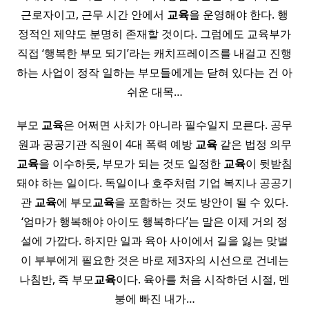
근로자이고, 근무 시간 안에서
교육
을 운영해야 한다. 행
정적인 제약도 분명히 존재할 것이다. 그럼에도 교육부가
직접 ‘행복한 부모 되기’라는 캐치프레이즈를 내걸고 진행
하는 사업이 정작 일하는 부모들에게는 닫혀 있다는 건 아
쉬운 대목…
부모
교육
은 어쩌면 사치가 아니라 필수일지 모른다. 공무
원과 공공기관 직원이 4대 폭력 예방
교육
같은 법정 의무
교육
을 이수하듯, 부모가 되는 것도 일정한
교육
이 뒷받침
돼야 하는 일이다. 독일이나 호주처럼 기업 복지나 공공기
관
교육
에 부모
교육
을 포함하는 것도 방안이 될 수 있다.
‘엄마가 행복해야 아이도 행복하다’는 말은 이제 거의 정
설에 가깝다. 하지만 일과 육아 사이에서 길을 잃는 맞벌
이 부부에게 필요한 것은 바로 제3자의 시선으로 건네는
나침반, 즉 부모
교육
이다. 육아를 처음 시작하던 시절, 멘
붕에 빠진 내가…