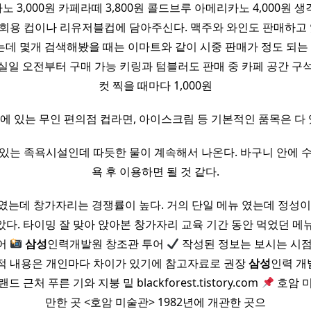
 3,000원 카페라떼 3,800원 콜드브루 아메리카노 4,000원 
회용 컵이나 리유저블컵에 담아주신다. 맥주와 와인도 판매하고 
데 몇개 검색해봤을 때는 이마트와 같이 시중 판매가 정도 되는 
실일 오전부터 구매 가능 키링과 텀블러도 판매 중 카페 공간 구
컷 찍을 때마다 1,000원
에 있는 무인 편의점 컵라면, 아이스크림 등 기본적인 품목은 다 
있는 족욕시설인데 따듯한 물이 계속해서 나온다. 바구니 안에 
욕 후 이용하면 될 것 같다.
였는데 창가자리는 경쟁률이 높다. 거의 단일 메뉴 였는데 정성이
았다. 타이밍 잘 맞아 앉아본 창가자리 교육 기간 동안 먹었던 메
투어
삼성
인력개발원 창조관 투어
작성된 정보는 보시는 시점
적 내용은 개인마다 차이가 있기에 참고자료로 권장
삼성
인력 개
 근처 푸른 기와 지붕 밑 blackforest.tistory.com
호암 미
만한 곳 <호암 미술관> 1982년에 개관한 곳으