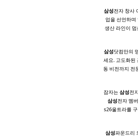
삼성
전자 창사 
업을 선언하며 
생산 라인이 멈
삼성
닷컴만의 명확
세요. 고도화된
동 비전까지 전문
잠자는
삼성
전자
삼성
전자 멤버
s26울트라를 
삼성
파운드리 드