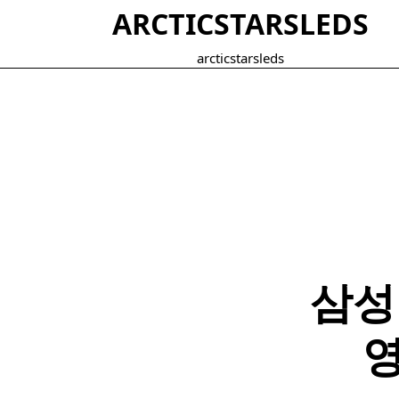
Skip
ARCTICSTARSLEDS
to
content
arcticstarsleds
삼성
영