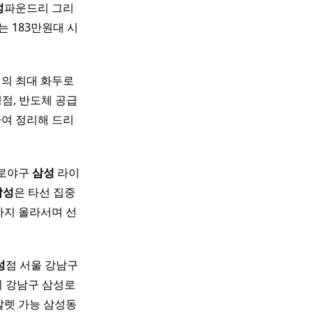
성
파운드리 그리
는 183만원대 시
제의 최대 화두로
점, 반도체 공급
하여 정리해 드리
프로야구
삼성
라이
삼성
은 타선 집중
위까지 올라서며 선
성
점 서울 강남구
 강남구 삼성로
음/발렛 가능 삼성동