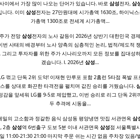
사이에서 가장 많이 나오는 단어가 있습니다. 바로
삼성
전자,
삼
입니다. 이미
삼성
전자는 27만원대에 시가총액 1630조, 하이닉스
가총액 1300조로 전세계 시가총액…
 주가 전망
삼성
전자의 노사 갈등이 2026년 상반기 대한민국 경
이번 사태의 배경부터 노사 양측의 심층적인 논리, 법적/제도적 쟁
, 그리고 투자자를 위한 주가 시나리오까지 모든 정보를 집대성
겠습니다. Ⅰ. 2026년
삼성
…
LG 꺾고 단독 2위 도약! 이재현 만루포 포함 2홈런 5타점 폭발 
윈스를 상대로 화끈한 타격전을 펼치며 값진 승리를 거뒀습니다.
감을 앞세워 LG를 9-5로 제압했고, 이번 승리로 리그 단독 2
두 추격에 시동을…
메밀의 고소함과 정갈한 음식 삼성동 평양냉면 맛집 서관면옥
삼
, 2층
삼성
역 6번출구 도보 5분 이내 서관면옥
삼성
점 서울특별시
 매일 11:00-21:30 21:00 마지막 주문 쉬는 시간 없음 주차장 있