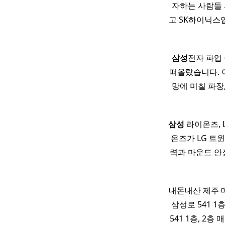
자하는 사람들 
고 SK하이닉스
삼성
전자 파업
떠올랐습니다. 
망에 미칠 파장
삼성
라이온즈, 
온즈가 LG 트
력과 마운드 안정
내돈내산 제주 
삼성로 541 1층
541 1층, 2층