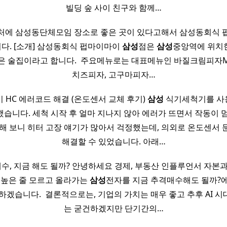
빌딩 숲 사이 친구와 함께…
처에 삼성동단체모임 장소로 좋은 곳이 있다고해서 삼성동회식
다. [소개] 삼성동회식 펍마이마이
삼성
점은
삼성
중앙역에 위치
좋은 술집이라고 합니다. ​ 주요메뉴로는 대표메뉴인 바질크림피자M
치즈피자, 고구마피자…
HC 에러코드 해결 (온도센서 교체 후기)
삼성
식기세척기를 사용
습니다. 세척 시작 후 얼마 지나지 않아 에러가 뜨면서 작동이 
해 보니 히터 고장 얘기가 많아서 걱정했는데, 의외로 온도센서
해결할 수 있었습니다. 아래…
수, 지금 해도 될까? 안녕하세요 경제, 부동산 인플루언서 자본과 
 높은 줄 모르고 올라가는
삼성
전자를 지금 추격매수해도 될까?
하겠습니다. ​ 결론적으로는, 기업의 가치는 매우 좋고 추후 AI 
는 굳건하겠지만 단기간의…