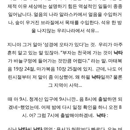
제적 이유 세상에는 설명하기 힘든 역설적인 일들이 종종
일어납니다. 얼음의 나라 알라스카에서 얼음을 수입하거
나, 숲이 우거진 브라질에서 목재를 수입한다. 석유 한 방
울 나지않는 우리나라에서 석유…
지니야 그거 알아 ‘성경에 오타가 있다’는 것. ​ 우리가 아주
흔히 알고 있는 말 있잖아. “부자는 천국에 가는 것이
낙타
가 바늘구멍에 들어가는 것만큼 어렵다.” 라는 말. 마태복
음 19장 24절, 마가복음 10장 25절에 있지. ​ 근데, 나도 어
린시절부터 저 말이 좀 이상했어. 왜 하필
낙타
일까? 물론
그 지역이 사막…
때 아 9시. 청계산 입구에 9시니깐.. 음 8시에 출발하면 되
겠네~했었는데. 어제 밤에 다시 일정 확인을 하니 오전 8
시. 어? 그럼 7시에 출발해야하겠네. ​
낙타
:
신난
낙타
씨
낙타
명언 : 용서가 허락보다 빠르다 ​ 오늘 버