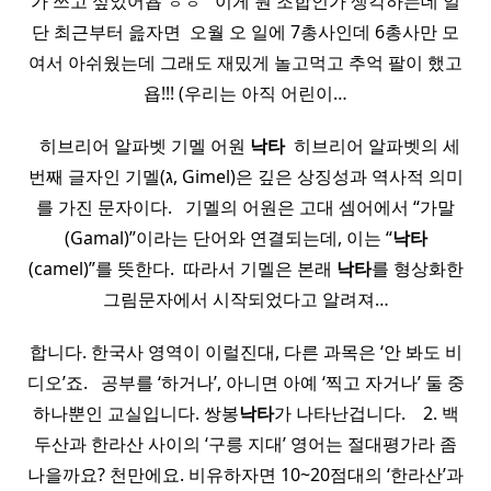
가 쓰고 싶었어욥 ㅎㅎ ​ ​ 이게 뭔 조합인가 생각하는데 일
단 최근부터 읊자면 ​ 오월 오 일에 7총사인데 6총사만 모
여서 아쉬웠는데 그래도 재밌게 놀고먹고 추억 팔이 했고
욥!!! (우리는 아직 어린이…
​ ​ 히브리어 알파벳 기멜 어원
낙타
​ 히브리어 알파벳의 세
번째 글자인 기멜(ג, Gimel)은 깊은 상징성과 역사적 의미
를 가진 문자이다. ​ ​ 기멜의 어원은 고대 셈어에서 “가말
(Gamal)”이라는 단어와 연결되는데, 이는 “
낙타
(camel)”를 뜻한다. ​ 따라서 기멜은 본래
낙타
를 형상화한
그림문자에서 시작되었다고 알려져…
합니다. 한국사 영역이 이럴진대, 다른 과목은 ‘안 봐도 비
디오’죠. ​ ​ 공부를 ‘하거나’, 아니면 아예 ‘찍고 자거나’ 둘 중
하나뿐인 교실입니다. 쌍봉
낙타
가 나타난겁니다. ​ ​ ​ 2. 백
두산과 한라산 사이의 ‘구릉 지대’ 영어는 절대평가라 좀
나을까요? 천만에요. 비유하자면 10~20점대의 ‘한라산’과