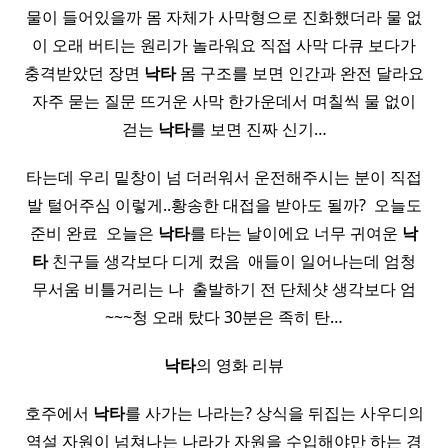
물이 들어있을까 몸 자체가 사막형으로 진화했더라 물 없
이 오래 버티는 원리가 놀라워요 직접 사막 다큐 보다가
충격받았던 장면
낙타
몸 구조를 보면 인간과 완전 달라요
자주 묻는 질문 뜨거운 사막 한가운데서 며칠씩 물 없이
걷는
낙타
를 보면 진짜 신기…
타는데 우리 밑창이 넘 더러워서 운전해주시는 분이 직접
발 털어주심 이렇게..황송한 대접을 받아도 될까? ​ 오늘도
준비 완료 ​ 오늘은
낙타
를 타는 날이에요 너무 귀여운
낙
타
친구들 생각보다 디게 컸음 ​ 애들이 일어나는데 엄청
무서움 비틀거리는 나 ​ 출발하기 전 단체샷 생각보다 엄
~~~청 오래 탔다 30분은 족히 탄…
​
낙타
의 영화 리뷰 ​
호주에서
낙타
를 사가는 나라는? 상식을 뒤집는 사우디의
역설 자원이 넘쳐나는 나라가 자원을 수입해야만 하는 경