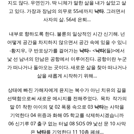
지도 않다. 우연인가. 딱 니체가 말한 삶을 내가 살았고 살
고 있다. 가장과 장남의 의무로 55세까지
낙타
. 그러면서
사자의 삶. 56세 은퇴…
내부로 향하도록 한다. 불륜의 일상적인 시간 신기해. 넌
어떻게 공간을 차지하지 않으면서 공간 속에 있을 수 있니
-황지우, 구 반포상가를 걸어가는
낙타
– <
낙타
(들)>에서
낯 선 남녀의 만남은 공항에서 이루어진다. 공항이란 누군
가 떠나거나 돌아오는 곳이다. 새로운 삶을 찾아 떠나거나
삶을 새롭게 시작하기 위해…
상태에 빠진 가해자에게 윤지는 복수가 아닌 치유의 길을
선택함으로써 새로운 메시지를 전해주었다. ​ 목차 ​ 작가의
말 01 착한 아이의 덫 02 폭풍 속으로 03
낙타
는 사막을
기억한다 04 위증과 화해 05 학교를 삭제하시겠습니까
06 신기루 07 출구 없는 터널 08 SOS 09 낯선 문 10 사막
은
낙타
를 기억한다 11 10층 폐쇄…