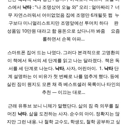
스에서
낙타
: “나 조명샀어 오늘 와” 오리 : 얼마짜리 ? ​ 너
무 자연스러워서 어이없었음 집에 조명만 6개될듯 쩝 ​ 누
구보다 미니멀리스트지만 조명앞에선 투머치 하다 ​ ​ ​ ​ 완
성품임 10만원 대라고 함 용돈으로 샀다니까 봐줌 ​ ​ ​ ​ 요즘
롤하면서 손목 아파…
스마트폰 집어 드는 나였다. 그러다 본격적으로 고명환의
이 책에서 독서의 세 단계를 읽고 나는 달라졌다. ​ 책은 독
서를 세 단계로 나눈다.
낙타
, 사자, 어린아이. ​ 1.
낙타
단
계 설명하는 이 비유가 첫 번째로 나를 멈추게 했다. 등에
실린 짐이 뭔지도 모른 채 즉 베스트셀러 목록이나 타인의
추천 — 이끄는 대로…
근래 유튜브 보니 니체가 말했단다. 삶의 짐 즉 의무를 질
머진
낙타
. 삶을 도전하는 사자. 순수의 아이. 정확지는 않
지만 그런 내용. 나 철학 교수도, 학생도, 철학 공부하고 싶