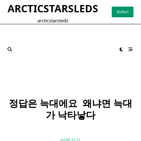
Skip
ARCTICSTARSLEDS
to
Button
content
arcticstarsleds
정답은 늑대에요 ​ 왜냐면 늑대
가
낙타
낳다
바로가기