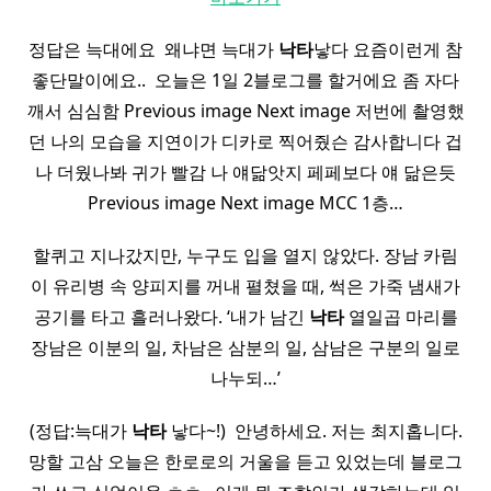
정답은 늑대에요 ​ 왜냐면 늑대가
낙타
낳다 요즘이런게 참
좋단말이에요.. ​ 오늘은 1일 2블로그를 할거에요 좀 자다
깨서 심심함 Previous image Next image 저번에 촬영했
던 나의 모습을 지연이가 디카로 찍어줬슨 감사합니다 겁
나 더웠나봐 귀가 빨감 나 얘닮앗지 페페보다 얘 닮은듯
Previous image Next image MCC 1층…
할퀴고 지나갔지만, 누구도 입을 열지 않았다. 장남 카림
이 유리병 속 양피지를 꺼내 펼쳤을 때, 썩은 가죽 냄새가
공기를 타고 흘러나왔다. ‘내가 남긴
낙타
열일곱 마리를
장남은 이분의 일, 차남은 삼분의 일, 삼남은 구분의 일로
나누되…’
(정답:늑대가
낙타
낳다~!) ​ 안녕하세요. 저는 최지홉니다.
망할 고삼 오늘은 한로로의 거울을 듣고 있었는데 블로그