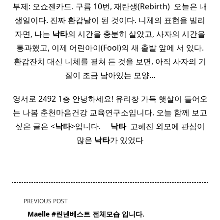
부제: 오쇼젠카드. 구름 10번, 재탄생(Rebirth) ​ 오늘은 내
생일이다. 진짜 환갑날이 된 것이다. 니체의 표현을 빌리
자면, 나는
낙타
의 시간을 충분히 살았고, 사자의 시간을
통과했고, 이제 어린아이(Fool)의 새 출발 앞에 서 있다.
환갑잔치 대신 니체를 펼쳐 든 것을 보면, 아직 사자의 기
질이 조금 남아있는 모양…
영서로 2492 1층 안녕하세요! 유리창 가득 햇살이 들어오
는 나봄 춘천마음건강 교육연구소입니다. 오늘 함께 보고
싶은 글은 <
낙타
>입니다. ​ ​ ​ ​
낙타
​ 고혜진 외모에 관심이
많은
낙타
가 있었다
<span
PREVIOUS POST
class="nav-
​ ​ Maelle #린넨
베스트
전체모습 입니다.