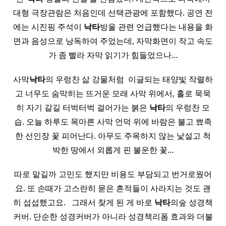
대형 극장관람은 처음인데 선택관광에 포함했다. 공연 전
에는 시진핑 주석이
낙타
방울 관련 언급했다는 내용을 화
면과 음성으로 낭독하여 주었는데, 자막화면이 작고 속도
가 좀 빨라 자막 읽기가 힘들었으나…
사막
낙타
의 우렁찬 삶 강물처럼 ​ 이글되는 태양빛 작렬하
고 너무도 숨막히는 뜨거운 모래 사막 위에서, 홀로 묵묵
히 자기 갈길 터벅터벅 걸어가는 붉은
낙타
의 우렁찬 모
습. 오늘 하루도 목마른 사막 언덕 위에 바람은 불고 뾰족
한 선인장 꽃 피어난다. 아무도 주목하지 않는 낯설고 척
박한 땅에서 외롭게 핀 불운한 꽃…
따로 맡길까 고민도 했지만 비용도 부담되고 번거로웠어
요. 또 손때가 고스란히 묻은 흔적들이 사라지는 것도 괜
히 섭섭했고요. ​ ​ 그래서 찾게 된 게 바로
낙타
의숲 성경책
커버. 단순한 성경커버가 아니라 성경책리폼 효과와 더불