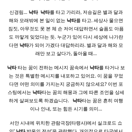
신경림…
낙타
​
낙타
를 타고 가리라, 저승길은 별과 달과
해와 모래밖에 본 일이 없는
낙타
를 타고. 세상사 물으면
짐짓, 아무것도 못 본 체 손 저어 대답하면서 슬픔도 아픔
도 까맣게 잊었다는 듯. 누군가 있어 다시 세상에 나가란
다면
낙타
가 되어 가겠다 대답하리라. 별과 달과 해와 모
래만 보고 살다가, 돌아올 때…
낙타
타는 꿈이 전하는 메시지 꿈속에서
낙타
를 타거나 보
는 것은 특별한 메시지를 내포하고 있어요. 이 꿈을 꾸었
다면 어떤 의미를 가지는지 궁금하지 않으세요? 이번 포
스팅에서는
낙타
타는 꿈의 해몽과 그에 따른 조언을 상세
하게 살펴보도록 하겠습니다. ​ ​
낙타
타는 꿈은 흔히 여행
이나 인내, 또는 힘든 시기를 의미…
서안 시내에 위치한 관람극장(타령사)에서 실크로드 쇼
인’
낙타
방울의 전설’을 관람했다. 개인적으로 타국에서