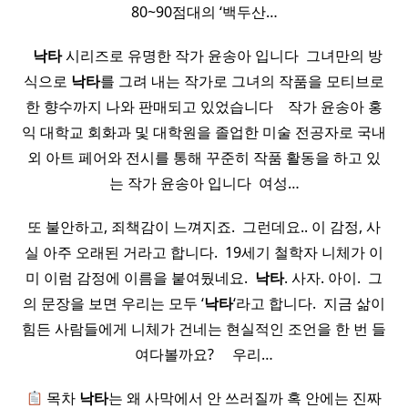
80~90점대의 ‘백두산…
​ ​
낙타
시리즈로 유명한 작가 윤송아 입니다 ​ 그녀만의 방
식으로
낙타
를 그려 내는 작가로 그녀의 작품을 모티브로
한 향수까지 나와 판매되고 있었습니다 ​ ​ ​ 작가 윤송아 홍
익 대학교 회화과 및 대학원을 졸업한 미술 전공자로 국내
외 아트 페어와 전시를 통해 꾸준히 작품 활동을 하고 있
는 작가 윤송아 입니다 ​ 여성…
또 불안하고, 죄책감이 느껴지죠. ​ 그런데요.. 이 감정, 사
실 아주 오래된 거라고 합니다. ​ 19세기 철학자 니체가 이
미 이럼 감정에 이름을 붙여뒀네요. ​
낙타
. 사자. 아이. ​ 그
의 문장을 보면 우리는 모두 ‘
낙타
‘라고 합니다. ​ 지금 삶이
힘든 사람들에게 니체가 건네는 현실적인 조언을 한 번 들
여다볼까요? ​ ​ ​ ​ 우리…
목차
낙타
는 왜 사막에서 안 쓰러질까 혹 안에는 진짜