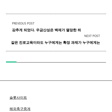
<span
PREVIOUS POST
class="nav-
갖추게 되었다. 우금산성은 백제가 멸망한 뒤
subtitle
NEXT POST
screen-
같은
진로
교육이라도 누구에게는 확장 과제가 누구에게는
reader-
text">Page</span>
슬롯사이트
해외축구중계