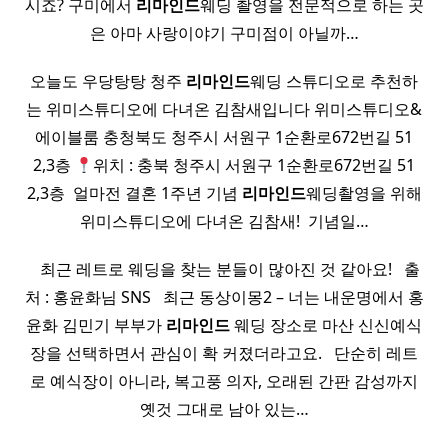
시죠? 구미에서
리마인드
웨딩 촬영을 전문적으로 하는 곳
은 아마 사랑이야기 구미점이 아닐까…
오늘도 우당탕탕 청주
리마인드
웨딩 스튜디오로 추천하
는 위미스튜디오에 다녀온 김참새입니다 위미스튜디오&
에이블룸 충청북도 청주시 서원구 1순환로672번길 51
2,3층
위치 : 충북 청주시 서원구 1순환로672번길 51
2,3층 ​ 얼마전 결혼 1주년 기념
리마인드
웨딩촬영을 위해
위미스튜디오에 다녀온 김참새! ​ 기념일…
​ ​ ​ 최근 레트로 웨딩을 찾는 분들이 많아진 것 같아요! ​ ​ 출
처 : 홍윤화님 SNS ​ ​ 최근 동상이몽2 – 너는 내운명에서 홍
윤화 김민기 부부가
리마인드
웨딩 장소로 마산 신신예식
장을 선택하면서 관심이 확 커졌더라고요. ​ ​ 단순히 레트
로 예식장이 아니라, 복고풍 의자, 오래된 간판 감성까지
옛것 그대로 남아 있는…