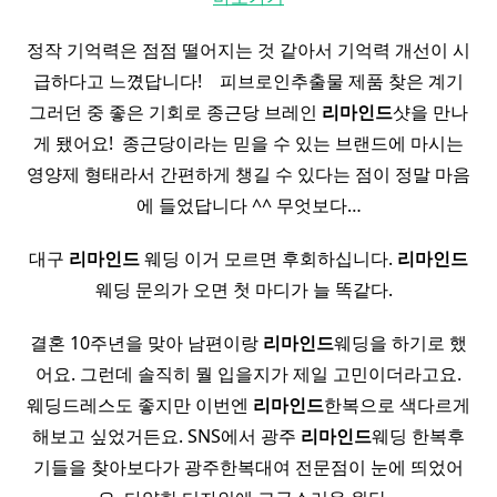
정작 기억력은 점점 떨어지는 것 같아서 기억력 개선이 시
급하다고 느꼈답니다! ​ ​ ​ 피브로인추출물 제품 찾은 계기
그러던 중 좋은 기회로 종근당 브레인
리마인드
샷을 만나
게 됐어요! ​ 종근당이라는 믿을 수 있는 브랜드에 마시는
영양제 형태라서 간편하게 챙길 수 있다는 점이 정말 마음
에 들었답니다 ^^ 무엇보다…
대구
리마인드
웨딩 이거 모르면 후회하십니다.
리마인드
웨딩 문의가 오면 첫 마디가 늘 똑같다. ​ ​
결혼 10주년을 맞아 남편이랑
리마인드
웨딩을 하기로 했
어요. 그런데 솔직히 뭘 입을지가 제일 고민이더라고요.
웨딩드레스도 좋지만 이번엔
리마인드
한복으로 색다르게
해보고 싶었거든요. SNS에서 광주
리마인드
웨딩 한복후
기들을 찾아보다가 광주한복대여 전문점이 눈에 띄었어