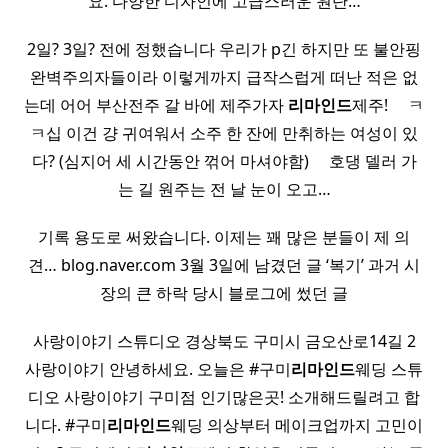
요. 다양한 디자인에 고급스러운 원단…
2일? 3일? 전에 정했습니다 우리가 p긴 하지만 또 불안핑
완벽주의자들이라 이렇게까지 급작스럽게 떠난 적은 없
는데 어어 부산전주 갈 바에 제주가자
리마인드
제주! ​ ​ ​ ​ ㅋ
ㅋ십 이건 걍 귀여워서 소주 한 잔에 만취하는 여성이 있
다? (심지어 세 시간동안 꺾어 마셔야함) ​ ​ ​ ​ 호댕 델러 가
는 길 원주는 전 날 눈이 오고…
기록 용도로 써왔습니다. 이제는 꽤 많은 분들이 제 의
견… blog.naver.com 3월 3일에 남겼던 글 ‘복기’ 과거 시
장의 큰 하락 당시 블로그에 썼던 글
사랑이야기 스튜디오 경상북도 구미시 금오산로14길 2
사랑이야기 안녕하세요. 오늘은 #구미
리마인드
웨딩 스튜
디오 사랑이야기 구미점 인기많은곳! 소개해드릴려고 합
니다. #구미
리마인드
웨딩 의상부터 메이크업까지 고민이