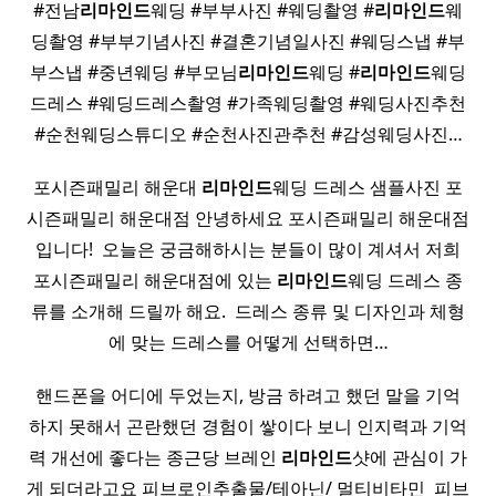
#전남
리마인드
웨딩 #부부사진 #웨딩촬영 #
리마인드
웨
딩촬영 #부부기념사진 #결혼기념일사진 #웨딩스냅 #부
부스냅 #중년웨딩 #부모님
리마인드
웨딩 #
리마인드
웨딩
드레스 #웨딩드레스촬영 #가족웨딩촬영 #웨딩사진추천
#순천웨딩스튜디오 #순천사진관추천 #감성웨딩사진…
포시즌패밀리 해운대
리마인드
웨딩 드레스 샘플사진 포
시즌패밀리 해운대점 안녕하세요 포시즌패밀리 해운대점
입니다! ​ 오늘은 궁금해하시는 분들이 많이 계셔서 저희
포시즌패밀리 해운대점에 있는
리마인드
웨딩 드레스 종
류를 소개해 드릴까 해요. ​ 드레스 종류 및 디자인과 체형
에 맞는 드레스를 어떻게 선택하면…
핸드폰을 어디에 두었는지, 방금 하려고 했던 말을 기억
하지 못해서 곤란했던 경험이 쌓이다 보니 인지력과 기억
력 개선에 좋다는 종근당 브레인
리마인드
샷에 관심이 가
게 되더라고요 피브로인추출물/테아닌/ 멀티비타민 ​ 피브