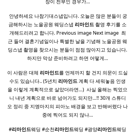
장이 전부인 경우가…
​ 안녕하세요 나참기대스냅입니다. 오늘은 많은 분들이 궁
금해하시는 노을공원 웨딩스냅
리마인드
촬영 후기를 소
개해드리려고 합니다. Previous image Next image ​ 최
근 들어 결혼기념일이나 특별한 날을 기념해 노을공원 웨
딩스냅 촬영을 찾으시는 분들이 점점 많아지고 있습니다.
하지만 막상 준비하려고 하면 어떻게…
이 사람은 대체
리마인드
를 언제까지 할 건지 의문이 드실
수도 있습니다.. (5년치
리마인드
계획 다 세워놓음 인생
을 이렇게 계획적으로 살았더라면…) ​ 사실 올해는 찍었으
니 내년 계획으로 바로 넘어가도 되지만…!! 30개 스튜디
오 정리 중 지엥마지의 피아노 배경을 보고 반해버렸다 나
중에 찍어도 되지 않나…
#
리마인드
웨딩 #순천
리마인드
웨딩 #광양
리마인드
웨딩