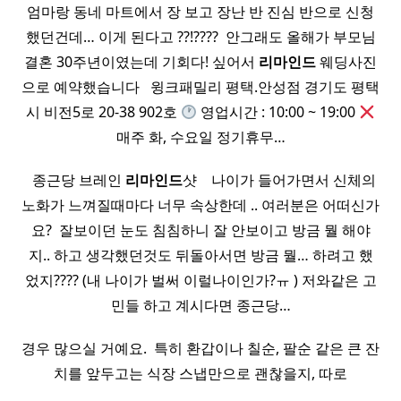
엄마랑 동네 마트에서 장 보고 장난 반 진심 반으로 신청
했던건데… 이게 된다고 ??!???? ​ 안그래도 올해가 부모님
결혼 30주년이였는데 기회다! 싶어서
리마인드
웨딩사진
으로 예약했습니다 ​ ​ 윙크패밀리 평택.안성점 경기도 평택
시 비전5로 20-38 902호
영업시간 : 10:00 ~ 19:00
매주 화, 수요일 정기휴무…
​ ​ 종근당 브레인
리마인드
샷 ​ ​ ​ 나이가 들어가면서 신체의
노화가 느껴질때마다 너무 속상한데 .. 여러분은 어떠신가
요? ​ 잘보이던 눈도 침침하니 잘 안보이고 방금 뭘 해야
지.. 하고 생각했던것도 뒤돌아서면 방금 뭘… 하려고 했
었지???? (내 나이가 벌써 이럴나이인가?ㅠ ) 저와같은 고
민들 하고 계시다면 종근당…
경우 많으실 거예요. ​ 특히 환갑이나 칠순, 팔순 같은 큰 잔
치를 앞두고는 식장 스냅만으로 괜찮을지, 따로