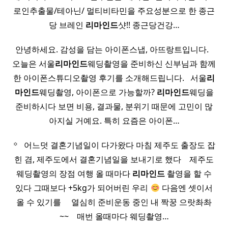
로인추출물/테아닌/ 멀티비타민을 주요성분으로 한 종근
당 브레인
리마인드
샷!! 종근당건강…
안녕하세요. 감성을 담는 아이폰스냅, 아뜨랑트입니다. ​ ​
오늘은 서울
리마인드
웨딩촬영을 준비하신 신부님과 함께
한 아이폰스튜디오촬영 후기를 소개해드립니다. ​ ​ 서울
리
마인드
웨딩촬영, 아이폰으로 가능할까?
리마인드
웨딩을
준비하시다 보면 비용, 결과물, 분위기 때문에 고민이 많
아지실 거예요. 특히 요즘은 아이폰…
꙳ ​ ​ 어느덧 결혼기념일이 다가왔다 마침 제주도 출장도 잡
힌 겸, 제주도에서 결혼기념일을 보내기로 했다 ​ ​ ​ 제주도
웨딩촬영의 장점 여행 올 때마다
리마인드
촬영을 할 수
있다 그때보다 +5kg가 되어버린 우리
다음엔 셋이서
올 수 있기를 ​ ​ ​ ​ 열심히 준비운동 중인 내 짝꿍 으랏촤촤
~~ ​ ​ ​ 매번 올때마다 웨딩촬영…