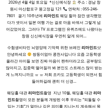
​ 2026년 4월 4일 토요일 ​ *신신예식장​
주소 : 경남 창
원시 마산합포구 몽고정길 121
연락처 : 055-246-
7801 ​ ​ 결기 10주년에
리마인드
웨딩 할까 잠깐 생각했었
다가 셋이서 일본 여행 가는 걸로 마음 바꿔서 그렇게 넘
어갔었어요. ​ 그러다 TV 프로그램인 유퀴즈에도 나왔다는
창원 신신예식장을 우연히 알게 되어…
수험생비타민 뇌영양제 기억력 위한 브레인
리마인드
샷
안녕하세요
쌍둥이엄마 콩천사입니다 요즘 고등학생
올라간 아이들 보면 진짜 마음이 짠하더라고요. 공부량도
많아지고, 집중력 떨어질까 봐 본인도 스트레스 많이 받는
게 느껴지니까요 ㅠ ㅠ 저희 조카도 고등학생이 되면서 힘
들어하길래 괜히 더 신경…
웨딩홀 대관
리마인드
촬영 ​ 지난 10월, 웨딩홀 대관
리마
인드
촬영이 모든 분들께 개방된 이후 우리는 “되돌릴 수
있는 기회”가 얼마나 깊은 의미를 지니는지 계속해서 목