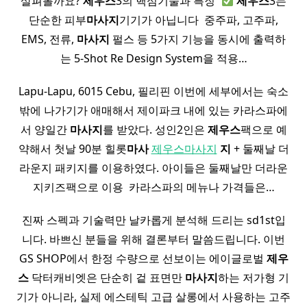
살펴볼까요?
제우스
3의 핵심기술과 특징 ​
제우스
3는
단순한 피부
마사지
기기가 아닙니다 ​ 중주파, 고주파,
EMS, 전류,
마사지
펄스 등 5가지 기능을 동시에 출력하
는 5-Shot Re Design System을 적용…
Lapu-Lapu, 6015 Cebu, 필리핀 이번에 세부에서는 숙소
밖에 나가기가 애매해서 제이파크 내에 있는 카라스파에
서 양일간
마사지
를 받았다. 성인2인은
제우스
팩으로 예
약해서 첫날 90분 힐롯
마사
제우스마사지
지
+ 둘째날 더
라운지 패키지를 이용하였다. 아이들은 둘째날만 더라운
지키즈팩으로 이용 ​ 카라스파의 메뉴나 가격들은…
진짜 스펙과 기술력만 날카롭게 분석해 드리는 sd1st입
니다. 바쁘신 분들을 위해 결론부터 말씀드립니다. 이번
GS SHOP에서 한정 수량으로 선보이는 에이글로벌
제우
스
닥터캐비엣은 단순히 겉 표면만
마사지
하는 저가형 기
기가 아니라, 실제 에스테틱 고급 살롱에서 사용하는 고주