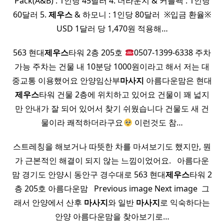
Pack(A&B) : 1인당 45달러 4. 더라운지 & 커플팩 : 1인당
60달러 5.
제우스
& 하모니 : 1인당 80달러 ​ ※입금 환율※
USD 1달러 당 1,470원 적용해…
563 현대
제우스
타워 2층 205호
0507-1399-6338 주차
가능 주차는 건물 내 10분당 1000원이라고 해서 저는 대
중교통 이용했어요 안양임산부
마사지
아름다운맘은 현대
제우스
타워 건물 2층에 위치하고 있어요 건물이 꽤 넓지
만 안내가 잘 되어 있어서 찾기 쉬웠습니다 건물도 새 건
물이라 쾌적하더라구요
이런것도 참…
스트레칭을 해보거나 따뜻한 차를 마셔보기도 했지만, 뭔
가 근본적인 해결이 되지 않는 느낌이었어요. ​ ​ 아름다운
맘 경기도 안양시 동안구 경수대로 563 현대
제우스
타워 2
층 205호 아름다운맘 ​ ​ Previous image Next image ​ 그
래서 안양에서 산후
마사지
와 일반
마사지
로 익숙하다는
안양 아름다운맘을 찾아보기로…