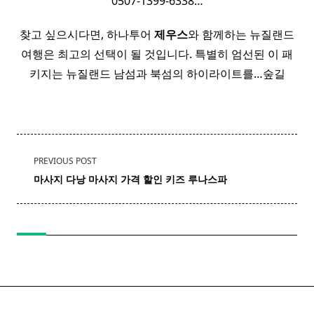
0507-1399-6338…
찾고 싶으시다면, 하나투어
제우스
와 함께하는 뉴질랜드
여행은 최고의 선택이 될 것입니다. 특별히 엄선된 이 패
키지는 뉴질랜드 남섬과 북섬의 하이라이트를…숲길
<span
PREVIOUS POST
class="nav-
마사지 다낭
마사지
가격 할인 키즈 루나스파
subtitle
screen-
reader-
text">Page</span>