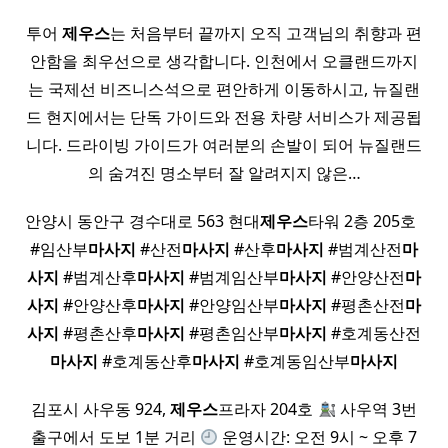
투어
제우스
는 처음부터 끝까지 오직 고객님의 취향과 편
안함을 최우선으로 생각합니다. 인천에서 오클랜드까지
는 국제선 비즈니스석으로 편안하게 이동하시고, 뉴질랜
드 현지에서는 단독 가이드와 전용 차량 서비스가 제공됩
니다. 드라이빙 가이드가 여러분의 손발이 되어 뉴질랜드
의 숨겨진 명소부터 잘 알려지지 않은…
안양시 동안구 경수대로 563 현대
제우스
타워 2층 205호 ​ ​
#임산부
마사지
#산전
마사지
#산후
마사지
#범계산전
마
사지
#범계산후
마사지
#범계임산부
마사지
#안양산전
마
사지
#안양산후
마사지
#안양임산부
마사지
#평촌산전
마
사지
#평촌산후
마사지
#평촌임산부
마사지
#호계동산전
마사지
#호계동산후
마사지
#호계동임산부
마사지
김포시 사우동 924,
제우스
프라자 204호
사우역 3번
출구에서 도보 1분 거리
운영시간: 오전 9시 ~ 오후 7