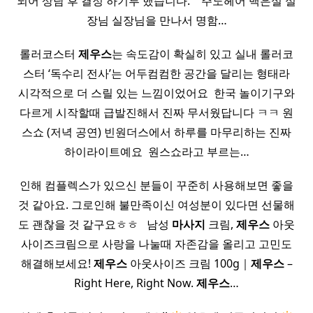
되어 상담 후 결정 하기루 했습니다. ​ ​ ​ 주노헤어 백은설 실
장님 실장님을 만나서 명함…
롤러코스터
제우스
는 속도감이 확실히 있고 실내 롤러코
스터 ‘독수리 전사’는 어두컴컴한 공간을 달리는 형태라
시각적으로 더 스릴 있는 느낌이었어요 ​ 한국 놀이기구와
다르게 시작할때 급발진해서 진짜 무서웠답니다 ㅋㅋ 원
스쇼 (저녁 공연) 빈원더스에서 하루를 마무리하는 진짜
하이라이트예요 ​ 원스쇼라고 부르는…
인해 컴플렉스가 있으신 분들이 꾸준히 사용해보면 좋을
것 같아요. 그로인해 불만족이신 여성분이 있다면 선물해
도 괜찮을 것 같구요ㅎㅎ ​ ​ 남성
마사지
크림,
제우스
아웃
사이즈크림으로 사랑을 나눌때 자존감을 올리고 고민도
해결해보세요!
제우스
아웃사이즈 크림 100g｜
제우스
–
Right Here, Right Now.
제우스
…