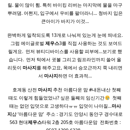
릴. 물이 많이 튐. 특히 바이킹 리버는 마지막에 물을 마구
뿌려댐. 어쩐지, 입구에서 우비를 팔더라니… 청바지 입은
큰아이가 바지가 이것…
완벽하게 밀착되도록 13개로 나눠져 있는게 눈에 띄네요.
​ ​ 그럼 에이글로벌
제우스
3를 직접 사용하는 것도 보여드
릴게요. ​ 먼저 뷰티디바이스를 사용할 피부에…보기로 했
습니다. ​ 먼저 턱에서 귓볼 그리고 림프라인까지 쓸어 올
리듯이
마사지
를 해주고요, 목에서 승모근까지 쭉 내리면
서
마사지
하면 더 효과적…
​ ​ ​ 호계동 산전
마사지
추천 아름다운 맘 #내돈내산 첫째
때도 이렇게 힘들었었나? 싶은 둘째의 임신기간
​ 첫째
때는 없던 입덧으로 고생하다ㅠㅠ 입덧이 나아질…
마사
지
샵 ‘아름다운 맘’ ​ 주소 : 경기도 안양시 동안구 경수대로
563 현대
제우스
타워 2층 205호 아름다운맘 ​ 전화번호 :