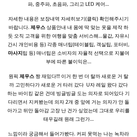
파, 중주파, 초음파, 그리고 LED 케어…
자세한 내용은 보장내역 자세히보기(클릭) 확인해주시기
바랍니다.
제우스
상품안내 내 몸에 딱 맞는 옷을 제작 하
듯 오직 고객을 위한 여행을 맞춤 서비스해…물값, 자유시
간시 개인비용 등) 각종 매너팁(테이블팁, 객실팁, 포터비,
마사지
팁 등) 매너팁은 소비자의 자율적 선택으로 지불여
부에 따른 불이익은…
원픽
제우스
짱 재밌다!!! 이거 한 번 더 탈까 새로운 거 탈
까 고민하다가 새로운 거 타러 갔다 ​ U자 레일 왔다 갔다
하는 바이킹 같은 건데 빙글빙글 도는 의자로 되어있다​ 기
다리면서 지켜봤는데​ 의자 2개 중 앞에 거는 의자가 안 돌
아가고 뒤만 돌아감 고장 난 건가 싶었는데 그대로 우리를
태우길래 원래 그런가…
느낌이라 궁금해서 들어가봤다. 커피 못먹는 나는 녹차라