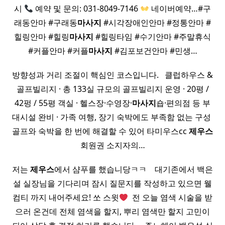
시
예약 및 문의: 031-8049-7146
네이버예약…#구
래동안마 #구래동
마사지
#시각장애인안마 #정통안마 #
힐링안마 #힐링
마사지
#힐링타임 #수기안마 #주말휴식
#커플안마 #커플
마사지
#김포보건안마 #민생…
방향성과 거리 조절이 핵심인 코스입니다. ​ ​ 클럽하우스 &
골프빌리지 · 총 133실 규모의 골프빌리지 운영 · 20평 /
42펑 / 55평 객실 · 헬스장·수영장·
마사지
숍·편의점 등 부
대시설 완비 · 가족 여행, 장기 숙박에도 부족함 없는 구성 ​
골프와 숙박을 한 번에 해결할 수 있어 타미우스cc
제우스
회원권 소지자의…
저는
제우스
에서 샴푸를 했습니당ㅋㅋ ​ ​ ​ 대기존에서 백은
설 실장님을 기다리며 잠시 질문지를 작성하고 있으면 웰
컴티 까지 내어주세요! 쏘 스윗
​ 전 오늘 염색 시술을 받
으러 온건데 전체 염색을 할지, 뿌리 염색만 할지 고민이