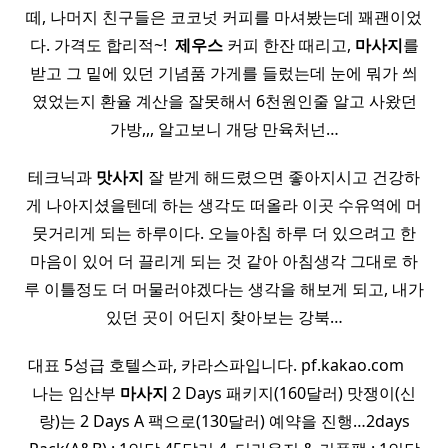
떼, 나머지 친구들은 코코넛 커피를 마셔봤는데 꽤괜이었
다. 가격도 합리적~! ​
제우스
커피 한잔 때리고,
마사지
를
받고 그 밑에 있던 기념품 가게를 들렀는데 눈에 뭐가 씌
였었는지 환율 계산을 잘못해서 6천원인줄 알고 사왔던
가방,,, 알고보니 개당 만육처넌…
테크닉과
맛사지
잘 받게 해드렸으면 좋아지시고 건강하
게 나아지셨을텐데 하는 생각도 떠올라 이곳 수유역에 머
뭇거리게 되는 하루이다. 오늘아침 하루 더 있으려고 한
마음이 있어 더 끌리게 되는 것 같아 아침생각 그대로 하
루 이틀정도 더 머물러야겠다는 생각을 해보게 되고, 내가
있던 곳이 어딘지 찾아보는 강북…
대표 5성급 호텔스파, 카라스파입니다. pf.kakao.com ​ ​ ​ ​
나는 임산부
마사지
2 Days 패키지(160달러) 맛쟁이(신
랑)는 2 Days A 팩으로(130달러) 예약을 진행…2days