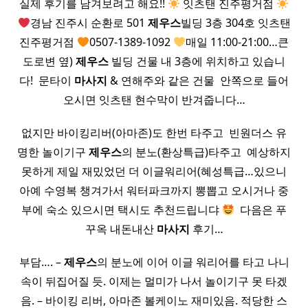
실제 후기를 남겨보려고 해요!!
잇츠탠 진주평거점
경남 진주시 순환로 501
제우스
빌딩 3층 304호 잇츠탠
진주평거점
0507-1389-1092
매일 11:00-21:00…큰
도로변 옆)
제우스
빌딩 건물 내 3층에 위치하고 있습니
다! ​ 문타이
마사지
& 연해주와 같은 건물 ​ 안쪽으로 들어
오시면 잇츠탠 현수막이 반겨줍니다…
없지만 바이킹리버(아마존)도 한번 타주고 ​ 빈원더스 유
명한 놀이기구
제우스
의 분노(환상특급)타주고 ​ 예상하지
못하게 제일 재밌었던 더 이글워리어(혜성특급…있으니
아예 수영복 챙겨가서 워터파크까지 뽕뽑고 오시거나 중
부에 숙소 있으시면 택시도 추천드립니댜
​ 다음은 푸
꾸옥 내돈내산
마사지
후기…
부담…. –
제우스
의 분노에 이어 이글 워리어를 타고 나니
속이 뒤집어질 듯. 이제는 멀미가 나서 놀이기구 못 타겠
음. – 바이킹 리버, 아마존 볼케이노 재미있음. 적당한 스