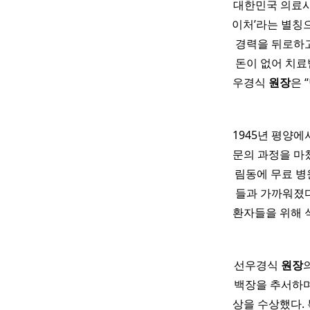
대한민국 의료사
이처’라는 별칭
경력을 뒤로하고
돈이 없어 치료
우경식
원장
은 
1945년 평양
문의 과정을 마쳤
림동에 무료 병
들과 가까워졌
환자들을 위해 
선우경식
원장
백장을 추서하며
상을 수상했다.