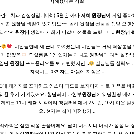
함께했다는 사실
란트치과 김실장입니다!:-) 5월은 아마 저희
원장님
이 제일 좋아
냐하면
원장님
생일이 있거덩요~~ ​ 올해
원장님
선물을 정말 오랫
요 작년
원장님
생일때 저희가 다같이 선물을 드렸더니..
원장님
다
​ 지인들한테 세 군데 보여줬는데 지인들도 거의 탁살롱을
유가 없었음
​ 탁살롱은 1인 업체는 아니고
원장님
과 여러 실장
 일단
원장님
포트폴리오를 보고 반했지만 ..
실장님들 실력도 
지정비는 아끼자는 마음에 지정은…
드메 패키지를 포기하고 인스타 피드를 보자마자 바로 마음을 바
 웨촬 후기 가져왔어요. 청담러비 나현부
원장님
께 웨딩촬영 메이
차 저희는 11시 웨촬 시작이라 청담러비에서 7시 인, 10시 아웃
요. 현재는 샵이 이전했기…
 머리카락은 심한 악성 곱슬이에요. 날이 더워지니 머리가 점점 더 
커즈노와 현아
원장님
이 남자 악성 곱슬 매직을 잘한다고 해서, 이