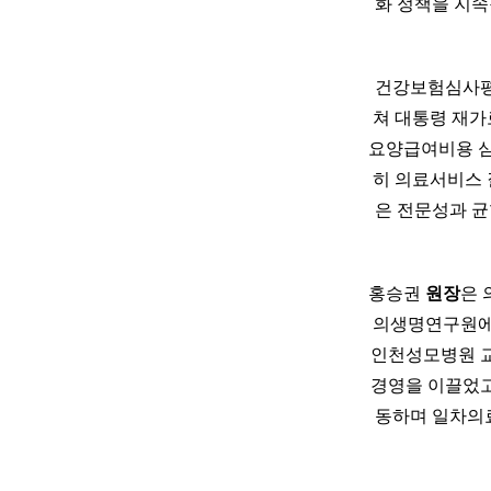
화 정책을 지속
건강보험심사
쳐 대통령 재가
요양급여비용 심사
히 의료서비스 
은 전문성과 균
홍승권
원장
은 
의생명연구원에
인천성모병원 교
경영을 이끌었고
동하며 일차의료