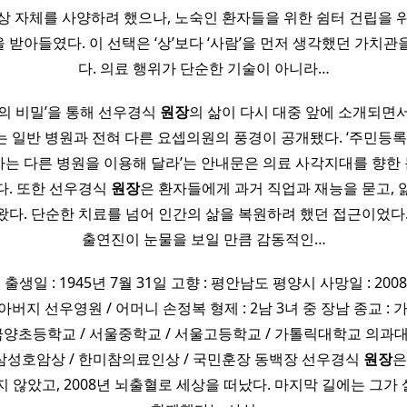
상 자체를 사양하려 했으나, 노숙인 환자들을 위한 쉼터 건립을 
 받아들였다. 이 선택은 ‘상’보다 ‘사람’을 먼저 생각했던 가치관
다. 의료 행위가 단순한 기술이 아니라…
사의 비밀’을 통해 선우경식
원장
의 삶이 다시 대중 앞에 소개되면서
는 일반 병원과 전혀 다른 요셉의원의 풍경이 공개됐다. ‘주민등록이
자는 다른 병원을 이용해 달라’는 안내문은 의료 사각지대를 향한
다. 또한 선우경식
원장
은 환자들에게 과거 직업과 재능을 묻고,
왔다. 단순한 치료를 넘어 인간의 삶을 복원하려 했던 접근이었다.
출연진이 눈물을 보일 만큼 감동적인…
출생일 : 1945년 7월 31일 고향 : 평안남도 평양시 사망일 : 2008
: 아버지 선우영원 / 어머니 손정복 형제 : 2남 3녀 중 장남 종교 :
울금양초등학교 / 서울중학교 / 서울고등학교 / 가톨릭대학교 의과대
 삼성호암상 / 한미참의료인상 / 국민훈장 동백장 선우경식
원장
은
지 않았고, 2008년 뇌출혈로 세상을 떠났다. 마지막 길에는 그가