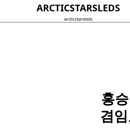
Skip
ARCTICSTARSLEDS
to
content
arcticstarsleds
홍승
겸임