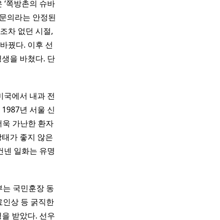
은 ‘쪽방촌의 슈바
전문의라는 안정된
조차 없던 시절,
바꿨다. 이후 선
생을 바쳤다. 단
미국에서 내과 전
1987년 서울 신
더욱 가난한 환자
상태가 좋지 않은
건넨 일화는 유명
정부는 국민훈장 동
료인상 등 굵직한
을 받았다. 선우