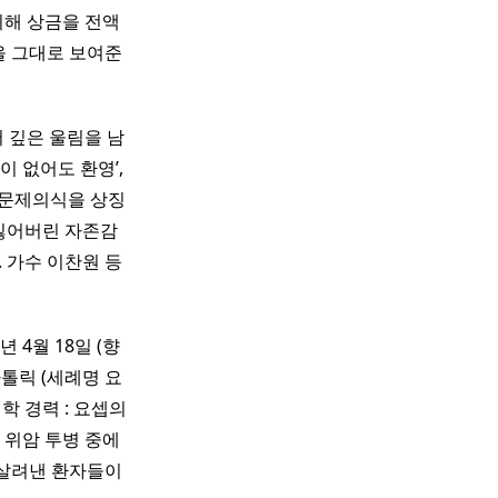
위해 상금을 전액
을 그대로 보여준
 깊은 울림을 남
 없어도 환영’,
 문제의식을 상징
 잃어버린 자존감
 가수 이찬원 등
년 4월 18일 (향
 가톨릭 (세례명 요
학 경력 : 요셉의
 위암 투병 중에
 살려낸 환자들이