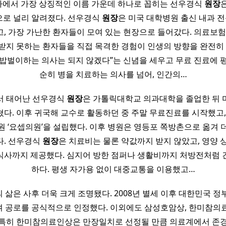
에서 가장 상징적인 이름 가운데 하나로 꼽히는 선우경식
원장
으로 널리 알려졌다. 선우경식
원장
은 미국 대학병원 출신 내과 
, 가장 가난한 환자들이 모여 있는 현장으로 들어갔다. 의료보험
받지 못하는 환자들을 직접 목격한 경험이 인생의 방향을 완전히 
“밥벌이하는 의사는 되지 않겠다”는 신념을 세우고 무료 진료에 평
순히 병을 치료하는 의사를 넘어, 인간의…
에서 태어난 선우경식
원장
은 가톨릭대학교 의과대학을 졸업한 뒤 
다. 이후 귀국해 교수로 활동하던 중 주말 무료진료를 시작했고, 
원 ‘요셉의원’을 설립했다. 이후 병원은 영등포 쪽방촌으로 옮겨 
다. 선우경식
원장
은 치료비는 물론 약값까지 받지 않았고, 영양 
식사까지 제공했다. 심지어 방한 점퍼나 생활비까지 처방전처럼 
하다. 평생 자가용 없이 대중교통을 이용했고…
의 삶은 사후 더욱 크게 조명됐다. 2008년 별세 이후 대한민국 
 공로를 공식적으로 인정했다. 이외에도 삼성호암상, 한미참의
 특히 한미참의료인상은 만장일치로 선정될 만큼 의료계에서 존경