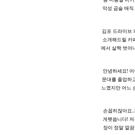
악성 곱슬 매직
김포 드라이브 
소개해드릴 카
에서 살짝 벗어
안녕하세요! 
문대를 졸업하고
느꼈지만 어느 
손꼽히잖아요..
게됏씁니다! 저
장이 정말 깔끔