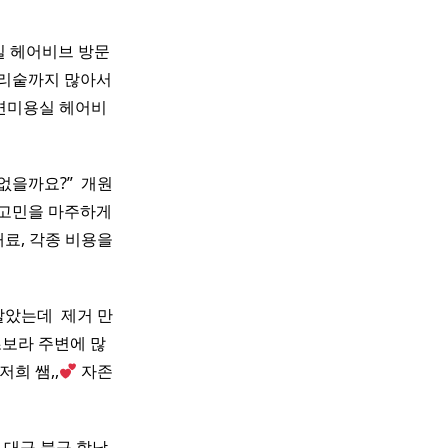
실 헤어비브 방문
머리숱까지 많아서
서면미용실 헤어비
을까요?” ​ 개원
 고민을 마주하게
대료, 각종 비용을
았는데 ​ 제거 만
초보라 주변에 많
희 쌤,,
자존
 대구 북구 학남