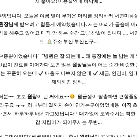
서 좋아요! 미용실인데 바닥에…
밍입니다. 오늘은 여름 맞이 무거운 머리를 정리하러 서면미용
원장님
께 받으려고 힘들게 예약했습니다. 저는 머리가 곱슬에 
을 해주고 있어요 매직 안 하는 순간 그냥 산발이 됩니다 …. 
브 ​
주소 부산 부산진구…
수증뿐이었습니다” ​ “병원은 잘 되는데… 왜 통장에는 늘 남는 게 없
신없이 진료를 이어가다 보면 많은
원장님
들이 어느 순간 비슷한
는 꾸준히 오는데
매출도 나쁘지 않은데
세금, 인건비, 임
제외하면 정작…
러분~~ ​ 초보
원장
이 된 쩌에요~~
​ 월급쟁이 탈출하면 편할줄알
라구요 ㅠㅠ ​ 하나부터 열까지 손이 안가는곳이없었네용 ​ 아직 
면서 ​ 하루하루 배워가고있답니다!! ​ 대가없이 도와주시는 착한 저
감 지킴이가 되어주시는 주변…
이 고민이라면? 베베뷰티 간호사 출신
원장님
의 꼼꼼한 시술 위치