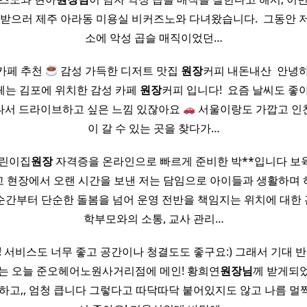
 받으러 제주 아라동 미용실 비커즈노와 다녀왔습니다. ​ 그동안 
소에 악성 곱슬 매직이었던…
카페 추천
감성 가득한 디저트 맛집
원장
커피 내돈내산 ​ 안
페는 김포에 위치한 감성 카페
원장
커피 입니다! ​ 요즘 날씨도 
나서 드라이브하고 싶은 느낌 있잖아요
서울이랑도 가깝고 인
이 갈 수 있는 곳을 찾다가…
어린이집
원장
자격증을 온라인으로 빠르게 준비한 박**입니다 보육
 현장에서 오랜 시간을 보낸 저는 담임으로 아이들과 생활하며
순간부터 단순한 돌봄을 넘어 운영 전반을 책임지는 위치에 대한
학부모와의 소통, 교사 관리…
! 서비스도 너무 좋고 공간이나 청결도도 좋구요:) 그래서 기대 반
는 오늘 준오헤어노원사거리점에 메인! 황희연
원장님
께 받게되었
하고,, 엄청 큽니다 그렇다고 따닥따닥 붙어있지도 않고 나름 