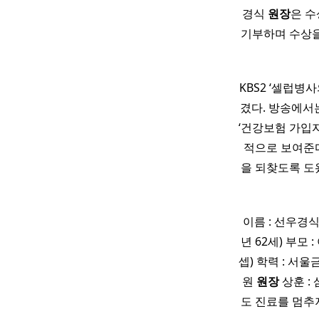
경식
원장
은 수
기부하며 수상을
KBS2 ‘셀럽병
겼다. 방송에서
‘건강보험 가입
적으로 보여준
을 되찾도록 도
이름 : 선우경식 
년 62세) 부모 
셉) 학력 : 서
원
원장
상훈 :
도 진료를 멈추