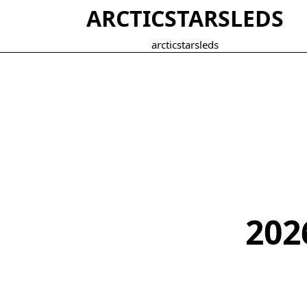
Skip
ARCTICSTARSLEDS
to
content
arcticstarsleds
202