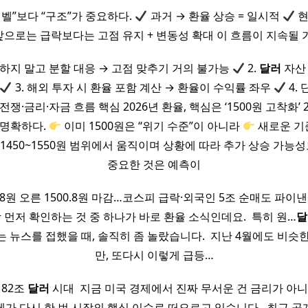
레벨”보다 “구조”가 중요하다.
과거 → 환율 상승 = 일시적
현
 앞으로는 급락보다는 고점 유지 + 변동성 확대 이 흐름이 지속될 
측하지 말고 분할 대응 → 고점 맞추기 거의 불가능
2.
달러
자산 
3. 해외 투자 시 환율 포함 계산 → 환율이 수익률 좌우
4.
전쟁·금리·자금 흐름 핵심 2026년 환율, 핵심은 ‘1500원 고착화’ 
 명확하다.
이미 1500원은 “위기 수준”이 아니라
새로운 기
1450~1550원 범위에서 움직이며 상황에 따라 추가 상승 가능성
중요한 것은 예측이
.8원 오른 1500.8원 마감…코스피 급락·외국인 5조 순매도 파이낸
 먼저 확인하는 것 중 하나가 바로 환율 소식인데요. ​ 특히 원…
달
 뉴스를 접했을 때, 솔직히 좀 놀랐습니다. ​ 지난 4월에도 비슷
만, 또다시 이렇게 급등…
182조
달러
시대 ​ 지금 미국 경제에서 진짜 무서운 건 금리가 아니라
가 다시 한 번 시장의 핵심 이슈로 떠오르고 있습니다. ​ 최근 