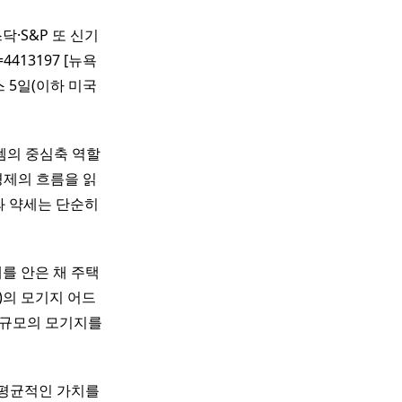
·S&P 또 신기
no=4413197 [뉴욕
 5일(이하 미국
스템의 중심축 역할
경제의 흐름을 읽
와 약세는 단순히
를 안은 채 주택
t)의 모기지 어드
규모의 모기지를
 평균적인 가치를