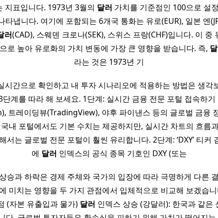
 지표입니다. 1973년 3월의
달러
가치를 기준점인 100으로 설정
타냅니다. 여기에 포함되는 6개국 통화는 유로(EUR), 일본 엔(JP
달러
(CAD), 스웨덴 크로나(SEK), 스위스 프랑(CHF)입니다. 이
적으로 높아 유로화의 가치 변동에 가장 큰 영향을 받습니다. 즉,
달
라는 것은 1973년 기
실시간으로 확인하고 내 투자 시나리오에 적용하는 방법은 생각
 3단계를 따라 해 보세요. 1단계: 실시간 금융 전문 포털 접속하
.com), 트레이딩뷰(TradingView), 야후 파이낸스 등의 글로벌 금
 국내 포털에서도 기본 수치는 제공하지만, 실시간 차트의 흐름
해서는 글로벌 전문 포털이 훨씬 유리합니다. 2단계: ‘DXY’ 티커
에
달러
인덱스의 공식 종목 기호인 DXY (또는
상승과 하락은 경제 주체와 국가의 입장에 따라 극명하게 다른 
에 미치는 영향을 두 가지 관점에서 입체적으로 비교해 보겠습니다.
점 (자본 유출입과 물가)
달러
인덱스 상승 (강달러): 한국과 같은
니다. 글로벌 투자자들은 환손실을 피하기 위해 가치가 떨어지는 