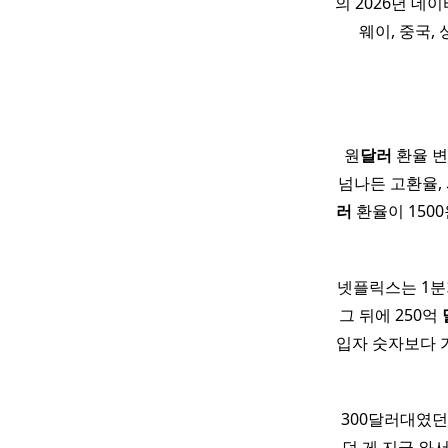
의 2026년 데
웨이, 중국, 
원
달러
환율 변
넘나든 고환율,
러
환율이 150
넷플릭스는 1분
그 뒤에 250억
입자 숫자보다 가
300달러대였던
던 게 지금 와