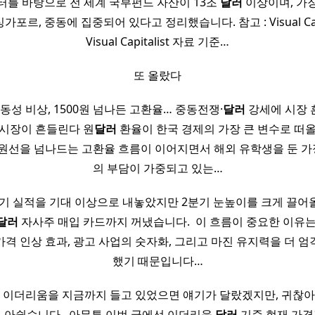
이터를 바탕으로 전 세계 국부펀드 자산이 13조
달러
이상이며, 가장
싱가포르, 중동에 집중되어 있다고 정리했습니다. 참고 : Visual Capi
Visual Capitalist 자료 기준…
또 올랐다
동성 비상, 1500원 넘나든 고환율… 중동전쟁·
달러
강세에 시장
 시장이 흔들린다 원
달러
환율이 한국 경제의 가장 큰 변수로 떠올
0원선을 넘나드는 고환율 흐름이 이어지면서 해외 유학생을 둔 
의 부담이 가중되고 있는…
기 실적을 기대 이상으로 내놓았지만 2분기 눈높이를 크게 끌어
달러
자사주 매입 카드까지 꺼냈습니다. ​ 이 흐름이 중요한 이유는
격 인상 효과, 광고 사업의 숫자화, 그리고 마진 유지력을 더 엄
했기 때문입니다…
 이더리움을 지금까지 들고 있었으면 얘기가 달랐겠지만, 귀찮아
서 아쉽습니다. ​ 아무튼 이번 글에선 이더리움
달러
기준 현재 가격