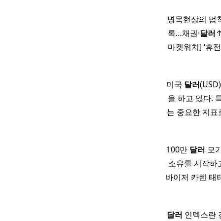
병목현상의 법칙
록…채권·
달러
↑
마켓워치] ‘휴전
미국
달러
(US
을 하고 있다. 
는 중요한 지표
100만
달러
모기
소유를 시작하고 
바이저 카렌 태터슨
달러
인덱스란 경