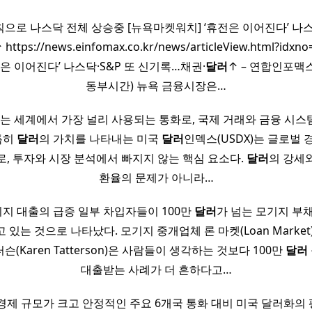
으로 나스닥 전체 상승중 [뉴욕마켓워치] ‘휴전은 이어진다’ 나스닥
 https://news.einfomax.co.kr/news/articleView.html?idx
은 이어진다’ 나스닥·S&P 또 신기록…채권·
달러
↑ – 연합인포맥스
동부시간) 뉴욕 금융시장은…
D)는 세계에서 가장 널리 사용되는 통화로, 국제 거래와 금융 시
특히
달러
의 가치를 나타내는 미국
달러
인덱스(USDX)는 글로벌 
로, 투자와 시장 분석에서 빠지지 않는 핵심 요소다.
달러
의 강세
환율의 문제가 아니라…
지 대출의 급증 일부 차입자들이 100만
달러
가 넘는 모기지 부채
있는 것으로 나타났다. 모기지 중개업체 론 마켓(Loan Marke
(Karen Tatterson)은 사람들이 생각하는 것보다 100만
달러
대출받는 사례가 더 흔하다고…
제 규모가 크고 안정적인 주요 6개국 통화 대비 미국 달러화의