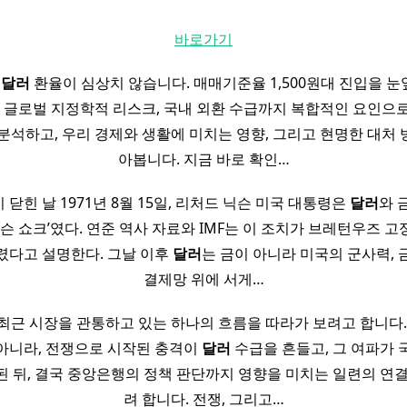
바로가기
원
달러
환율이 심상치 않습니다. 매매기준율 1,500원대 진입을 눈앞
, 글로벌 지정학적 리스크, 국내 외환 수급까지 복합적인 요인으
분석하고, 우리 경제와 생활에 미치는 영향, 그리고 현명한 대처 
아봅니다. 지금 바로 확인…
 창이 닫힌 날 1971년 8월 15일, 리처드 닉슨 미국 대통령은
달러
와 
닉슨 쇼크’였다. 연준 역사 자료와 IMF는 이 조치가 브레턴우즈 
렸다고 설명한다. 그날 이후
달러
는 금이 아니라 미국의 군사력, 
결제망 위에 서게…
최근 시장을 관통하고 있는 하나의 흐름을 따라가 보려고 합니다. 
아니라, 전쟁으로 시작된 충격이
달러
수급을 흔들고, 그 여파가 
 뒤, 결국 중앙은행의 정책 판단까지 영향을 미치는 일련의 연
려 합니다. 전쟁, 그리고…