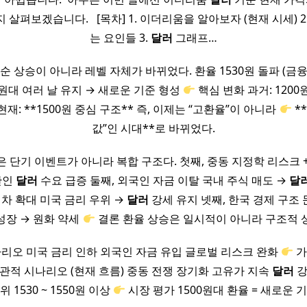
살펴보겠습니다. ​ ​ [목차] 1. 이더리움을 알아보자 (현재 시세) 
는 요인들 3.
달러
그래프…
순 상승이 아니라 레벨 자체가 바뀌었다. 환율 1530원 돌파 (금
00원대 여러 날 유지 → 새로운 기준 형성
핵심 변화 과거: 1200
원 현재: **1500원 중심 구조** 즉, 이제는 “고환율”이 아니라
*
값”인 시대**로 바뀌었다.
 단기 이벤트가 아니라 복합 구조다. 첫째, 중동 지정학 리스크 
산인
달러
수요 급증 둘째, 외국인 자금 이탈 국내 주식 매도 →
달
 차 확대 미국 금리 우위 →
달러
강세 유지 넷째, 한국 경제 구조 
성장 → 원화 약세
결론 환율 상승은 일시적이 아니라 구조적 
리오 미국 금리 인하 외국인 자금 유입 글로벌 리스크 완화
가
관적 시나리오 (현재 흐름) 중동 전쟁 장기화 고유가 지속
달러
강
위 1530 ~ 1550원 이상
시장 평가 1500원대 환율 = 새로운 